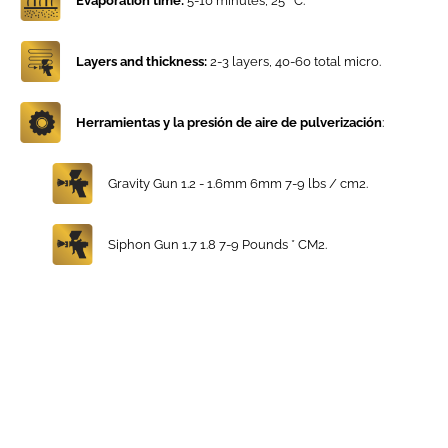
Evaporation time:
5-10 minutes, 25 ° C.
Layers and thickness:
2-3 layers, 40-60 total micro.
Herramientas y
la presión de aire de pulverización
:
Gravity Gun 1.2 - 1.6mm 6mm 7-9 lbs / cm2.
Siphon Gun 1.7 1.8 7-9 Pounds * CM2.