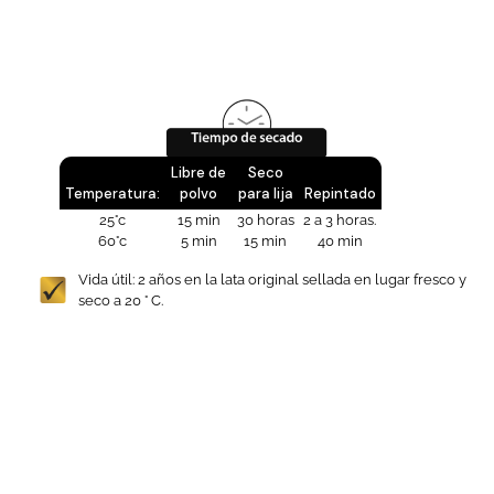
Libre de
Seco
Temperatura:
polvo
para lija
Repintado
25°c
15 min
30 horas
2 a 3 horas.
60°c
5 min
15 min
40 min
Vida útil: 2 años en la lata original sellada en lugar fresco y
seco a 20 ° C.