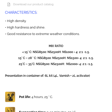
Download our product catalog.
CHARACTERISTICS:
• High density.
• High hardness and shine.
• Good resistance to extreme weather conditions.
MIX RATIO
< 15° C: NSG8500: NS2500H: NS1000 = 4: 2:1 -1.5.
15° C – 28 ° C: NSG8500: NS2500H: NS1500= 4: 2:1 -1.5.
25°C – 35°C: NSG8500: NS2500H: NS2000= 4: 2:1 -1.5.
Presentation in container of: 6L kit (4L. Varnish + 2L activator)
Pot life:
4 hours, 25 ° C.