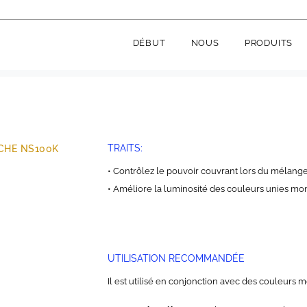
monocapa NS100K
DÉBUT
NOUS
PRODUITS
K
TRAITS:
CHE NS100K
• Contrôlez le pouvoir couvrant lors du mélange
• Améliore la luminosité des couleurs unies m
UTILISATION RECOMMANDÉE
Il est utilisé en conjonction avec des couleurs